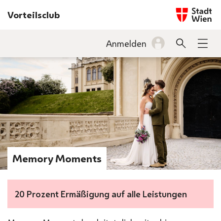
Startseite w
Vorteilsclub
INHALT
Anmelden
Suche
Men
BARRIEREFREIHEIT
Memory Moments
20 Prozent Ermäßigung auf alle Leistungen