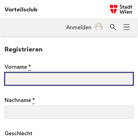
Startseite w
Vorteilsclub
INHALT
Anmelden
Suche
Men
BARRIEREFREIHEIT
Registrieren
Vorname
*
Nachname
*
Geschlecht