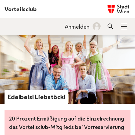
Startseite w
Vorteilsclub
INHALT
Anmelden
Suche
Men
BARRIEREFREIHEIT
Edelbeisl Liebstöckl
20 Prozent Ermäßigung auf die Einzelrechnung
des Vorteilsclub-Mitglieds bei Vorreservierung