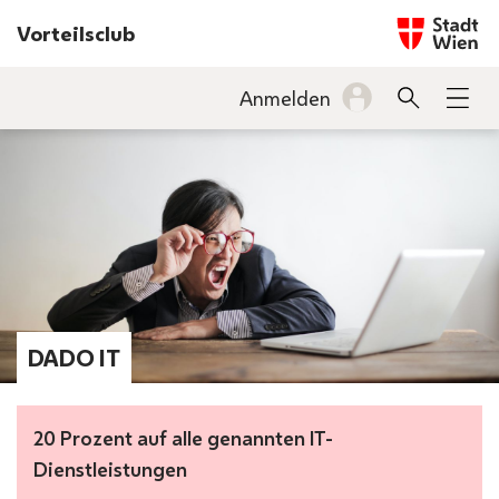
Startseite w
Vorteilsclub
INHALT
Anmelden
Suche
Men
BARRIEREFREIHEIT
DADO IT
20 Prozent auf alle genannten IT-
Dienstleistungen